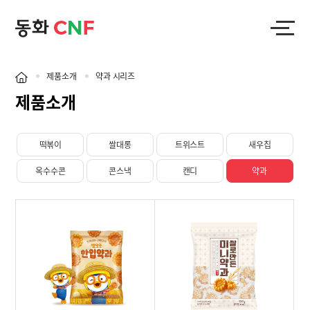
제품소개
약과 시리즈
제품소개
떡볶이
쌀대롱
트위스트
새우칩
옥수수콘
콘스낵
캔디
약과