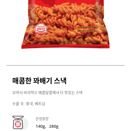
매콤한 꽈배기 스낵
꼬여서 바삭하고 매콤달콤해서 더 맛있는 스낵
수출 국 : 중국, 베트남
운영중량
140g,
280g